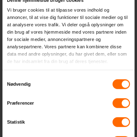
Denne hjemmeside bruger cookies
Sport
Vi bruger cookies til at tilpasse vores indhold og
annoncer, til at vise dig funktioner til sociale medier og til
at analysere vores trafik. Vi deler også oplysninger om
din brug af vores hjemmeside med vores partnere inden
for sociale medier, annonceringspartnere og
Performance
analysepartnere. Vores partnere kan kombinere disse
data med andre oplysninger, du har givet dem, eller som
de har indsamlet fra din brug af deres tjenester.
Design
Samtykkevalg
Nødvendig
Præferencer
e-Sport
Statistik