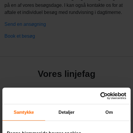
på en af vores besøgsdage. I kan også kontakte os for at
aftale et individuel besøg med rundvisning i dagtimerne.
Send en ansøgning
Book et besøg
Vores linjefag
Outdoor
Samtykke
Detaljer
Om