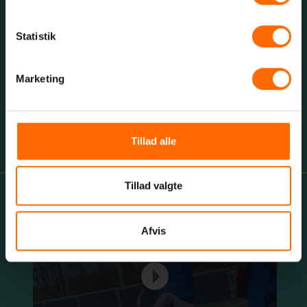
Fitness
Statistik
Sport teori
Marketing
Idrætskultur
Eksterne stævner
Tillad alle
Tillad valgte
Afvis