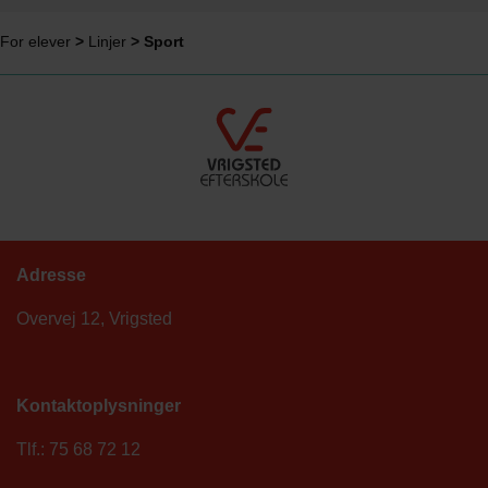
For elever
>
Linjer
>
Sport
Adresse
Overvej 12, Vrigsted
Kontaktoplysninger
Tlf.: 75 68 72 12