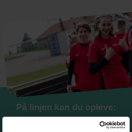
På linjen kan du opleve:
Fodbold