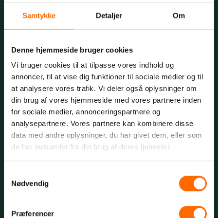
Samtykke
Detaljer
Om
Basketball
Volleyball
Denne hjemmeside bruger cookies
Vi bruger cookies til at tilpasse vores indhold og
Håndbold
annoncer, til at vise dig funktioner til sociale medier og til
at analysere vores trafik. Vi deler også oplysninger om
Hockey
din brug af vores hjemmeside med vores partnere inden
for sociale medier, annonceringspartnere og
Intercrosse
analysepartnere. Vores partnere kan kombinere disse
data med andre oplysninger, du har givet dem, eller som
de har indsamlet fra din brug af deres tjenester.
Badminton
Samtykkevalg
Konditionstræning
Nødvendig
Løb
Præferencer