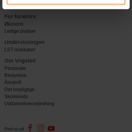
Faciliteter og værelser
For forældre
Økonomi
Ledige pladser
Undervisningen
LST-redskaber
Om Vrigsted
Personale
Bestyrelse
Årsskrift
Det lovpligtige
Skolekreds
Uddannelsesvejledning
Find os på