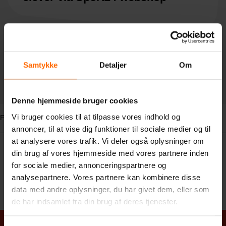
Sportstøjet er med Vrigsted Efterskole tryk og skitøj er
Samtykke
Detaljer
Om
uden tryk –
Tryk her for at bestille
Denne hjemmeside bruger cookies
Vi bruger cookies til at tilpasse vores indhold og
For forældre
>
Webshop
annoncer, til at vise dig funktioner til sociale medier og til
at analysere vores trafik. Vi deler også oplysninger om
din brug af vores hjemmeside med vores partnere inden
for sociale medier, annonceringspartnere og
analysepartnere. Vores partnere kan kombinere disse
data med andre oplysninger, du har givet dem, eller som
de har indsamlet fra din brug af deres tjenester.
Adresse